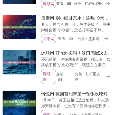
觉得这些内容对你炒股有帮助，就点个关
源顺网
查看：95
分类：杠杆配资网
注，感谢支持。 2026年全国两会圆满收
官，绿色电力....
启泰网 别小瞧甘蔗水！连喝10天，冬天手脚不凉皮肤不痒，全家抢着想喝
冬天，暖气空调一开，屋里是暖了，可手
脚像自带“小冰箱”，怎么捂都捂不热。晚
上脱衣服，腿上还起一层白屑，一挠就是
启泰网
查看：69
分类：盛多网
几道白印子，痒得心烦。 这不光是“干”，
更是身体里....
源顺网 好吃到尖叫！这口感层次太绝了
还记得第一次在朋友家聚餐，端上桌一盘
其貌不扬的“夹心藕片”，我还在心里打了
个问号。直到咬下第一口——外皮是微焦
源顺
分类：杠杆配资
查看：
的蛋香，莲藕是惊人的清脆爽口，而中间
网
网
104
那团粉嫩，居然....
倍悦网 英国首相来第一顿饭没吃烤鸭，反而进了一家小馆子。
1月30日，英国首相抵达当地后，并未选
择安排国宴，也没有品尝当地标志性美
食，而是走进了街边一家特色小餐馆，店
倍悦
查看：
分类：实盘配资平台