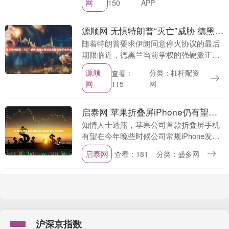
网
150
APP
的成绩单已全....
源顺网 无惧特朗普“灭亡”威胁 德黑兰强硬派释放长期多线作战意愿
随着特朗普要求伊朗同意停火协议的最后
期限临近，德黑兰当前掌权的强硬派正对
局势升级乃至地区性冲突表现出强烈意
源顺
分类：杠杆配资
查看：
愿。 在持续近六周的战争中，美国和以色
网
网
115
列已消灭伊斯兰革....
启泰网 苹果折叠屏iPhone仍有望于9月发布
知情人士透露，苹果公司首款折叠屏手机
有望在今年晚些时候公司常规iPhone发布
期面世，这缓解了对制造方面遇阻的担
启泰网
查看：181
分类：盛多网
忧。 因相关计划尚未公布而要求匿名的知
情人士称，....
沪深京指数