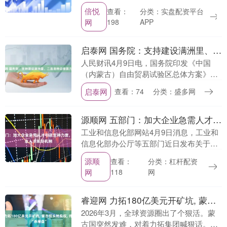
其中指出，提升能源和战略资源产业发展
倍悦
查看：
分类：实盘配资平台
能级。结合能源资源禀赋和电力系统发展
网
198
APP
特点，加快构建新....
启泰网 国务院：支持建设满洲里、二连浩特边缘算力中心
人民财讯4月9日电，国务院印发《中国
（内蒙古）自由贸易试验区总体方案》。
其中提出，建设绿色算力保障枢纽。推进
启泰网
查看：74
分类：盛多网
全国一体化算力网络内蒙古枢纽节点建
设，支持建设满洲里....
源顺网 五部门：加大企业急需人才引进支持力度，健全中小企业人才激励机制
工业和信息化部网站4月9日消息，工业和
信息化部办公厅等五部门近日发布关于开
展中小企业人才服务专项行动的通知。其
源顺
分类：杠杆配资
查看：
中提到，坚持人才是第一资源，聚焦中小
网
网
118
企业在人才引进....
睿迎网 力拓180亿美元开矿坑, 蒙古扭头抢股权, 外企高呼: “杀猪盘”
2026年3月，全球资源圈出了个狠活。蒙
古国突然发难，对着力拓集团喊狠话。手