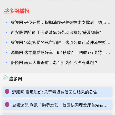
盛多网播报
睿迎网 破位开局：棕榈油跌破关键技术支撑后，锚点转向何处？
西安股票配资 工会送清凉为劳动者撑起“盛夏绿荫”
睿迎网 宋朝官员的死亡陷阱：这项公费让范仲淹被贬，韩琦也遭殃
源顺网 这才是质感好车！5.4秒破百，四驱+双叉臂，油耗0.
倍悦网 南京大屠杀前，老百姓为什么没有逃跑？
盛多网
源顺网 泰坦股份: 关于泰坦转债回售结果的公告
金领速配 腾讯「鹅剪发艺」校园快闪理发厅首站在北京大学,助力毕业季学子“理”出新形象,闪耀启航就业路