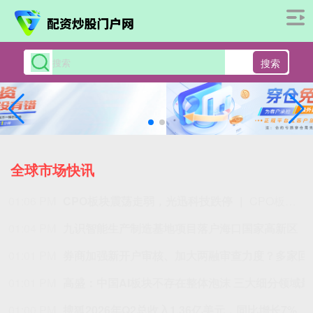
搜索
全球市场快讯
12:53 PM
航天电器：子公司苏州华旃
12:52 PM
日本电价在假期来临前降至7月以来最低水平
受天气预报气温转凉、周二法定假日及本月晚些时候暑期假期带来用电需求回落影响，日本现货电力价格跌至7月初以来最低水平。日本电力交易所数据显示，该国次日期全国电力价格周一环比下跌
12:52 PM
越南石油集团：
12:50 PM
ADNOC Gas上半年营收
12:47 PM
马来西亚棕榈油局