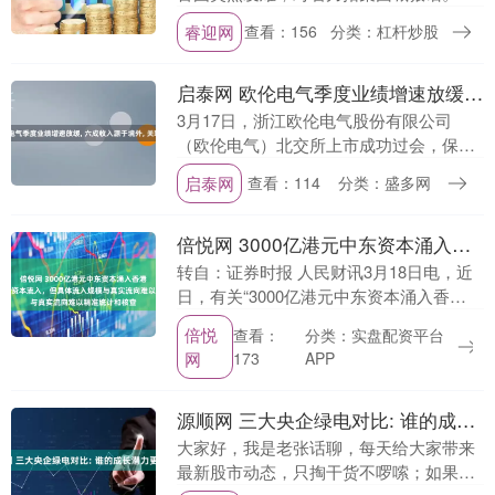
里的奥尤陶勒盖铜矿股份，要从34%涨到
睿迎网
查看：156
分类：杠杆炒股
61%。最离谱的是，一分钱不追加，还得
先拿利润....
启泰网 欧伦电气季度业绩增速放缓, 六成收入源于境外, 关联交易存疑点
3月17日，浙江欧伦电气股份有限公司
（欧伦电气）北交所上市成功过会，保荐
机构是国联民生证券。 欧伦电气是一家围
启泰网
查看：114
分类：盛多网
绕环境调节设备开展研发、设计、制造、
销售和服务一体....
倍悦网 3000亿港元中东资本涌入香港？调查：有中东资本流入，但具体流入规模与真实流向难以精准统计和核查
转自：证券时报 人民财讯3月18日电，近
日，有关“3000亿港元中东资本涌入香
港”的说法在市场刷屏。 证券时报记者日
倍悦
查看：
分类：实盘配资平台
前走访了香港多家银行、券商、金融机构
网
173
APP
及中东市....
源顺网 三大央企绿电对比: 谁的成长潜力更占优?
大家好，我是老张话聊，每天给大家带来
最新股市动态，只掏干货不啰嗦；如果你