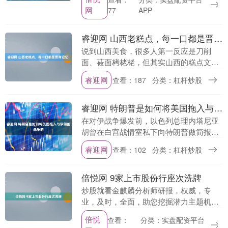
内人来人往十分热闹，他坐在餐桌前剥着
网
77
APP
菌菇、夹起特色炒....
睿迎网 山西老糕点，每一口都是晋商记忆！
说到山西美食，很多人第一反应是刀削
面、莜面栲栳栳，但其实山西的糕点文化
也特别深厚。尤其是那些传承了几百年的
睿迎网
查看：187
分类：杠杆炒股
老糕点，每一口都藏着晋商文化的影子，
是真正能代表山西味....
睿迎网 特朗普是如何将美国拖入与伊朗的战争的
在对伊战争爆发前，以色列总理内塔尼亚
胡曾在白宫战情室私下向特朗普做简报。
他提出了一个大胆的“速胜”计划：打击伊
睿迎网
查看：102
分类：杠杆炒股
朗、摧毁导弹、避免对方报复，甚至推动
政权更迭。特朗....
倍悦网 9家上市股份行座次洗牌
炒股就看金麒麟分析师研报，权威，专
业，及时，全面，助您挖掘潜力主题机
会！ 来源：北京商报 随着2025年度银行
倍悦
查看：
分类：实盘配资平台
业年报陆续披露，9家A股上市股份制银行