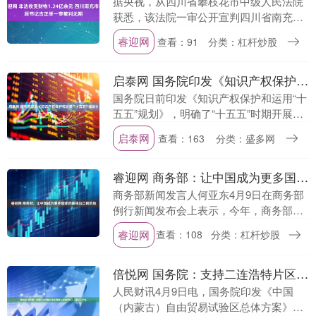
据央视，从四川省攀枝花市中级人民法院
获悉，该法院一审公开宣判四川省南充市
委原书记古正举受贿案，对被告人古正举
睿迎网
查看：91
分类：杠杆炒股
以受贿罪判处无期徒刑，剥夺政治权利终
身，并处没收个人....
启泰网 国务院印发《知识产权保护和运用“十五五”规划》
国务院日前印发《知识产权保护和运用“十
五五”规划》，明确了“十五五”时期开展知
识产权工作的目标指标、重点任务和专项
启泰网
查看：163
分类：盛多网
工程。 《规划》提出，到2030年，我国知
识产....
睿迎网 商务部：让中国成为更多国家的最佳出口目的地
商务部新闻发言人何亚东4月9日在商务部
例行新闻发布会上表示，今年，商务部主
动谋划，打响“出口中国”品牌。商务部欢
睿迎网
查看：108
分类：杠杆炒股
迎各国把握“出口中国”新机遇，让中国成
为更多国家....
倍悦网 国务院：支持二连浩特片区发展液化石油气加工、氟化工产业
人民财讯4月9日电，国务院印发《中国
（内蒙古）自由贸易试验区总体方案》。