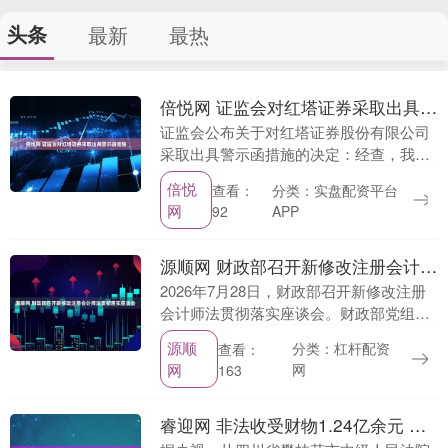
头条
最新
最热
倍悦网 证监会对红塔证券采取出具警示函措施
证监会公布关于对红塔证券股份有限公司
采取出具警示函措施的决定：经查，我会
发现你公司存在质控现场核查不到位、保
倍悦
查看：
分类：实盘配资平台
荐工作报告披露不充分、底稿验收把关不
网
92
APP
严等问题，上述情....
源顺网 财政部召开新修改注册会计师法贯彻落实座谈会
2026年7月28日，财政部召开新修改注册
会计师法贯彻落实座谈会。财政部党组成
员、副部长郭婷婷出席会议并讲话。全国
源顺
分类：杠杆配资
查看：
人大常委会法工委副主任雷建斌应邀出席
网
网
163
会议并介绍....
睿迎网 非法收受财物1.24亿余元 四川南充市委原书记古正举一审被判无期