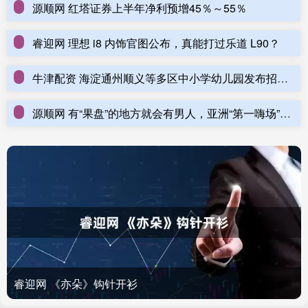
源顺网 红塔证券上半年净利预增45％～55％
睿迎网 理想 i8 内饰官图公布，真能打过乐道 L90？
牛津配资 海淀通州顺义等多区中小学幼儿园发布招聘岗位！快来投递～_北京市_资格
源顺网 有“果盘”的地方就会有男人，亚洲“第一嗨场”新东泰覆灭记_卢新_工作_黑社会
睿迎网 《亦朵》钩针开衫